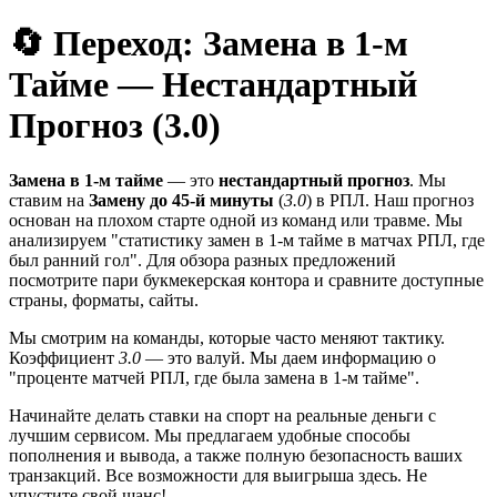
🔄 Переход: Замена в 1-м
Тайме — Нестандартный
Прогноз (3.0)
Замена в 1-м тайме
— это
нестандартный прогноз
. Мы
ставим на
Замену до 45-й минуты
(
3.0
) в РПЛ. Наш прогноз
основан на плохом старте одной из команд или травме. Мы
анализируем "статистику замен в 1-м тайме в матчах РПЛ, где
был ранний гол". Для обзора разных предложений
посмотрите пари букмекерская контора и сравните доступные
страны, форматы, сайты.
Мы смотрим на команды, которые часто меняют тактику.
Коэффициент
3.0
— это валуй. Мы даем информацию о
"проценте матчей РПЛ, где была замена в 1-м тайме".
Начинайте делать ставки на спорт на реальные деньги с
лучшим сервисом. Мы предлагаем удобные способы
пополнения и вывода, а также полную безопасность ваших
транзакций. Все возможности для выигрыша здесь. Не
упустите свой шанс!